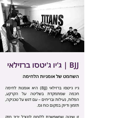
BJJ | ג'יו ג'יטסו ברזילאי
השחמט של אומניות הלחימה
ג׳יו ג׳יטסו ברזילאי (BJJ) היא אומנות לחימה
חכמה שמתמקדת בשליטה על הקרקע,
הפלות, נעילות ובריחים – עם דגש על טכניקה,
תזמון ודיוק במקום כוח גס.
זו שיטה שמאפשרת ללוחם לנטרל יריב חזק